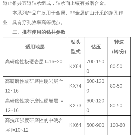
道止推共五道轴承组成，轴承面上镶有减磨合金。
本系列产品广泛用于金属、非金属矿山开采的穿孔作
业，具有穿孔效率高等优点。
三、推荐使用的钻井参数
钻头
转速
适用地层
钻压
型式
(转/分)
高研磨性极硬岩层 f=16~20
700-150
KX84
80-50
0
高研磨性或研磨性硬岩层 f=
600-120
KX74
80-50
12~16
0
高研磨性或研磨性硬岩层 f=
600-120
KX73
80-50
12~16
0
高抗压强度研磨性的中硬岩
KX64
500-900
100-60
层 f=10~12