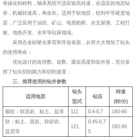
有碳化钨材料，轴承系统可适应较高转速，在适应的地层钻
井，机械转速高，寿命长。适用于软地层，软到中等硬度地
层，广泛应用于油田、矿山、地质勘察、水文探测、工程打
桩、地热开发、水井等钻探领域。
采用合金砂硬化掌背和牙齿表面，从而大大增加了钻头
的使用寿命；
优化设计的齿排数、齿数、露齿高度和齿外形，充分发
挥了钻头切削能力和切削速度；
三、推荐使用的钻井参数
钻头
转速
适用地层
钻压
型式
(转/分)
极软：软泥岩、粘土、盐等
111
0.4-0.7
180-90
软：粘土、泥岩、软砂岩、
0.45-0.7
121
180-90
盐层等
5