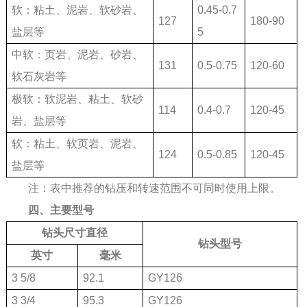
软：粘土、泥岩、软砂岩、
0.45-0.7
127
180-90
盐层等
5
中软：页岩、泥岩、砂岩、
131
0.5-0.75
120-60
软石灰岩等
极软：软泥岩、粘土、软砂
114
0.4-0.7
120-45
岩、盐层等
软：粘土、软页岩、泥岩、
124
0.5-0.85
120-45
盐层等
注：表中推荐的钻压和转速范围不可同时使用上限。
四、主要型号
钻头尺寸直径
钻头型号
英寸
毫米
3 5/8
92.1
GY126
3 3/4
95.3
GY126