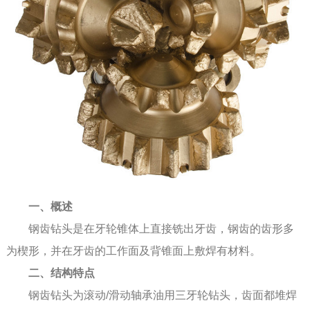
一、概述
钢齿钻头是在牙轮锥体上直接铣出牙齿，钢齿的齿形多
为楔形，并在牙齿的工作面及背锥面上敷焊有材料。
二、结构特点
钢齿钻头为滚动/滑动轴承油用三牙轮钻头，齿面都堆焊