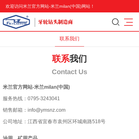
欢迎访问米兰官方网站-米兰milan(中国)网站！
联系我们
联系
我们
Contact Us
米兰官方网站-米兰milan(中国)
服务热线：0795-3243041
销售邮箱：info@ymsnz.com
公司地址：江西省宜春市袁州区环城南路518号
油用、矿用产品