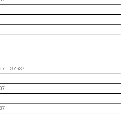
17、GY637
37
37