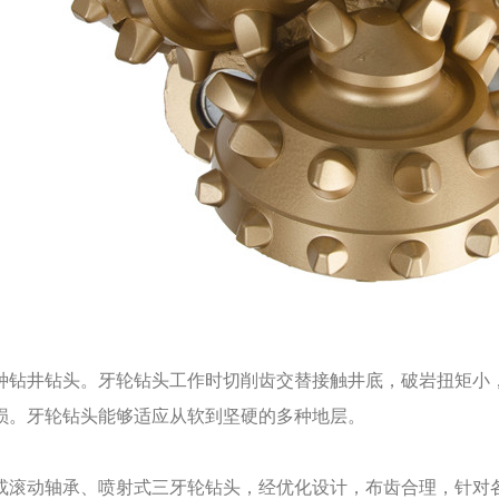
种钻井钻头。牙轮钻头工作时切削齿交替接触井底，破岩扭矩小
损。牙轮钻头能够适应从软到坚硬的多种地层。
或滚动轴承、喷射式三牙轮钻头，经优化设计，布齿合理，针对